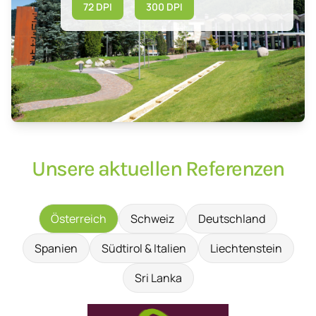
72 DPI
300 DPI
Unsere aktuellen Referenzen
Österreich
Schweiz
Deutschland
Spanien
Südtirol & Italien
Liechtenstein
Sri Lanka