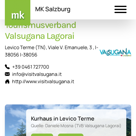
MK Salzburg
Tourismusverband
Direkt
zum
Valsugana Lagorai
Inhalt
Levico Terme (TN), Viale V. Emanuele, 3 , I-
38056 I-38056
+39 0461 727700
info@visitvalsugana.it
http://www.visitvalsugana.it
Kurhaus in Levico Terme
Quelle: Daniele Mosna (TVB Valsugana Lagorai)