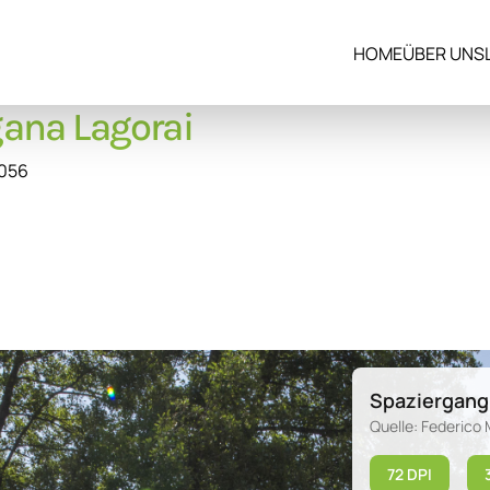
HOME
ÜBER UNS
ana Lagorai
8056
Spaziergang 
Quelle: Federico
72 DPI