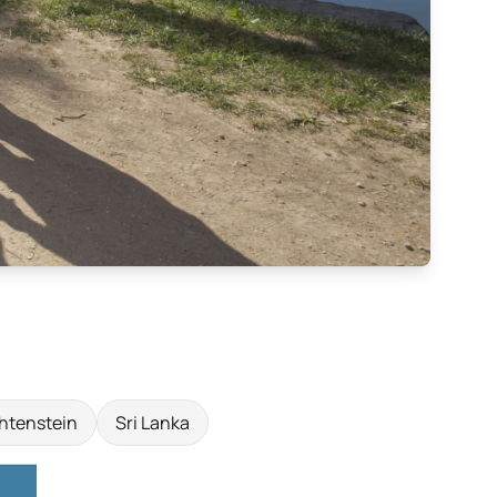
htenstein
Sri Lanka