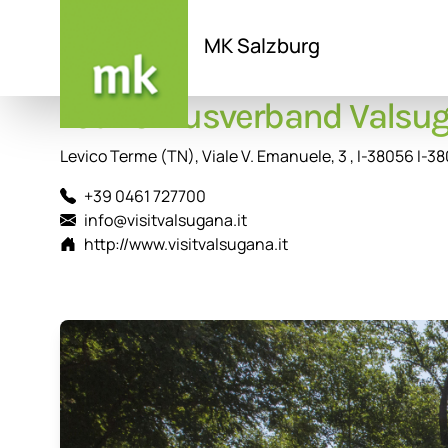
MK Salzburg
Tourismusverband Valsug
Direkt
zum
Inhalt
Levico Terme (TN), Viale V. Emanuele, 3 , I-38056 I-3
+39 0461 727700
info@visitvalsugana.it
http://www.visitvalsugana.it