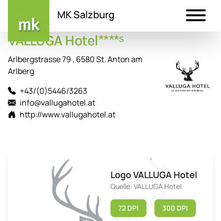
MK Salzburg
VALLUGA Hotel****ˢ
Direkt
zum
Arlbergstrasse 79 , 6580 St. Anton am
Inhalt
Arlberg
+43/(0)5446/3263
info@vallugahotel.at
http://www.vallugahotel.at
Logo VALLUGA Hotel
Quelle: VALLUGA Hotel
72 DPI
300 DPI