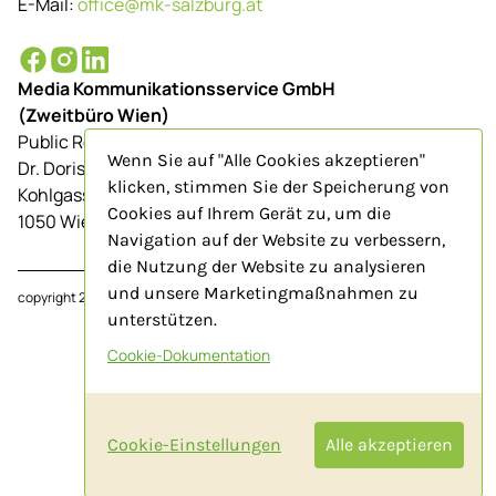
E-Mail:
office@mk-salzburg.at
Media Kommunikationsservice GmbH
(Zweitbüro Wien)
Public Relations-Agentur für Tourismus
Wenn Sie auf "Alle Cookies akzeptieren"
Dr. Doris Schenkenfelder
klicken, stimmen Sie der Speicherung von
Kohlgasse 9/Top 23
Cookies auf Ihrem Gerät zu, um die
1050 Wien
Navigation auf der Website zu verbessern,
die Nutzung der Website zu analysieren
und unsere Marketingmaßnahmen zu
copyright 2024
www.mk-salzburg.at
unterstützen.
Cookie-Dokumentation
Impressum
AGB
Cookie-Einstellungen
Alle akzeptieren
Datenschutz