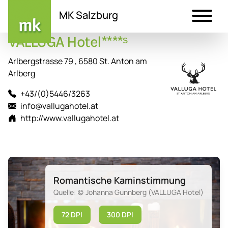
MK Salzburg
VALLUGA Hotel****ˢ
Direkt
zum
Arlbergstrasse 79 , 6580 St. Anton am
Inhalt
Arlberg
+43/(0)5446/3263
info@vallugahotel.at
http://www.vallugahotel.at
Romantische Kaminstimmung
Quelle: (c) Johanna Gunnberg (VALLUGA Hotel)
72 DPI
300 DPI