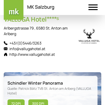
MK Salzburg
VALLUGA Hotel****ˢ
Direkt
zum
Arlbergstrasse 79 , 6580 St. Anton am
Inhalt
Arlberg
+43/(0)5446/3263
info@vallugahotel.at
http://www.vallugahotel.at
Schindler Winter Panorama
Quelle: Patrick Bätz TVB St. Anton am Arlberg (VALLUGA
Hotel)
72 DPI
300 DPI