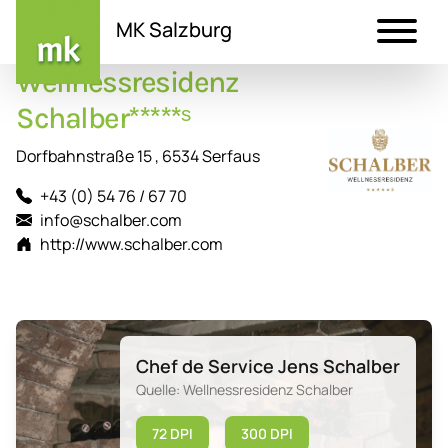
MK Salzburg
Wellnessresidenz
Direkt
zum
Schalber*****ˢ
Inhalt
Dorfbahnstraße 15 , 6534 Serfaus
+43 (0) 54 76 / 67 70
info@schalber.com
http://www.schalber.com
Chef de Service Jens Schalber
Quelle: Wellnessresidenz Schalber
72 DPI
300 DPI