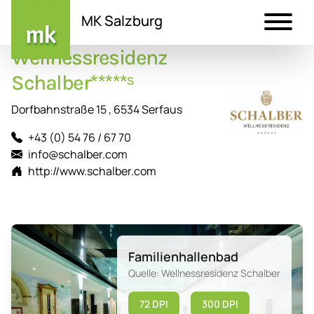
MK Salzburg
Wellnessresidenz
Direkt
zum
Schalber*****ˢ
Inhalt
Dorfbahnstraße 15 , 6534 Serfaus
+43 (0) 54 76 / 67 70
info@schalber.com
http://www.schalber.com
Familienhallenbad
Quelle: Wellnessresidenz Schalber
72 DPI
300 DPI