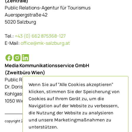
(Zentrale)
Public Relations-Agentur für Tourismus
Auerspergstraße 42
5020 Salzburg
Tel.:
+43 (0) 662 875368-127
E-Mail:
office@mk-salzburg.at
Media Kommunikationsservice GmbH
(Zweitbüro Wien)
Public Relations-Agentur für Tourismus
Wenn Sie auf "Alle Cookies akzeptieren"
Dr. Doris Schenkenfelder
klicken, stimmen Sie der Speicherung von
Kohlgasse 9/Top 23
Cookies auf Ihrem Gerät zu, um die
1050 Wien
Navigation auf der Website zu verbessern,
die Nutzung der Website zu analysieren
und unsere Marketingmaßnahmen zu
copyright 2024
www.mk-salzburg.at
unterstützen.