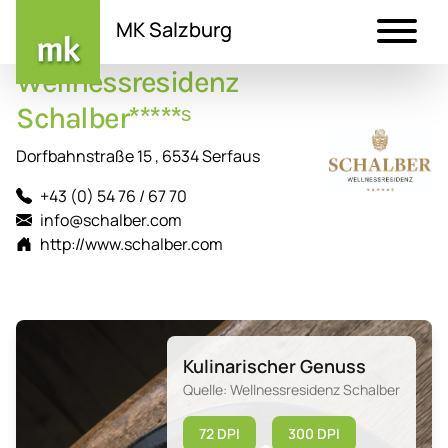
MK Salzburg
Wellnessresidenz
Direkt
zum
Schalber*****ˢ
Inhalt
Dorfbahnstraße 15 , 6534 Serfaus
+43 (0) 54 76 / 67 70
info@schalber.com
http://www.schalber.com
Kulinarischer Genuss
Quelle: Wellnessresidenz Schalber
72 DPI
300 DPI