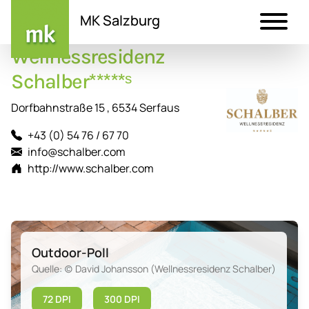
MK Salzburg
Wellnessresidenz
Direkt
zum
Schalber*****ˢ
Inhalt
Dorfbahnstraße 15 , 6534 Serfaus
+43 (0) 54 76 / 67 70
info@schalber.com
http://www.schalber.com
Outdoor-Poll
Quelle: (c) David Johansson (Wellnessresidenz Schalber)
72 DPI
300 DPI