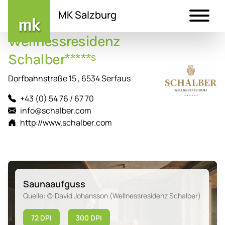
MK Salzburg
Wellnessresidenz
Direkt
zum
Schalber*****ˢ
Inhalt
Dorfbahnstraße 15 , 6534 Serfaus
+43 (0) 54 76 / 67 70
info@schalber.com
http://www.schalber.com
Saunaaufguss
Quelle: (c) David Johansson (Wellnessresidenz Schalber)
72 DPI
300 DPI