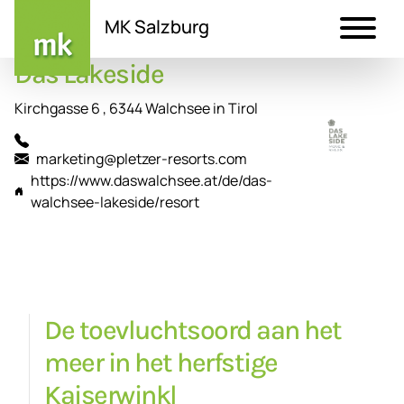
MK Salzburg
Das Lakeside
Direkt
zum
Kirchgasse 6 , 6344 Walchsee in Tirol
Inhalt
marketing@pletzer-resorts.com
https://www.daswalchsee.at/de/das-
walchsee-lakeside/resort
De toevluchtsoord aan het
meer in het herfstige
Kaiserwinkl