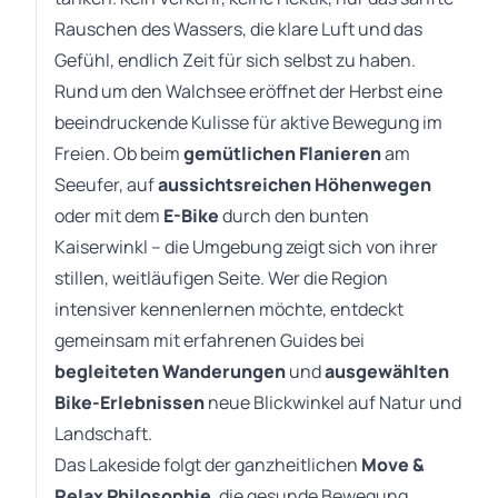
Rauschen des Wassers, die klare Luft und das
Gefühl, endlich Zeit für sich selbst zu haben.
Rund um den Walchsee eröffnet der Herbst eine
beeindruckende Kulisse für aktive Bewegung im
Freien. Ob beim
gemütlichen Flanieren
am
Seeufer, auf
aussichtsreichen Höhenwegen
oder mit dem
E-Bike
durch den bunten
Kaiserwinkl – die Umgebung zeigt sich von ihrer
stillen, weitläufigen Seite. Wer die Region
intensiver kennenlernen möchte, entdeckt
gemeinsam mit erfahrenen Guides bei
begleiteten Wanderungen
und
ausgewählten
Bike-Erlebnissen
neue Blickwinkel auf Natur und
Landschaft.
Das Lakeside folgt der ganzheitlichen
Move &
Relax Philosophie
, die gesunde Bewegung,