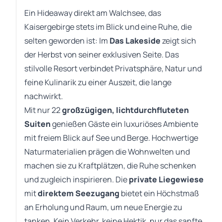
Ein Hideaway direkt am Walchsee, das
Kaisergebirge stets im Blick und eine Ruhe, die
selten geworden ist: Im
Das Lakeside
zeigt sich
der Herbst von seiner exklusiven Seite. Das
stilvolle Resort verbindet Privatsphäre, Natur und
feine Kulinarik zu einer Auszeit, die lange
nachwirkt.
Mit nur 22
großzügigen, lichtdurchfluteten
Suiten
genießen Gäste ein luxuriöses Ambiente
mit freiem Blick auf See und Berge. Hochwertige
Naturmaterialien prägen die Wohnwelten und
machen sie zu Kraftplätzen, die Ruhe schenken
und zugleich inspirieren. Die
private Liegewiese
mit
direktem Seezugang
bietet ein Höchstmaß
an Erholung und Raum, um neue Energie zu
tanken. Kein Verkehr, keine Hektik, nur das sanfte