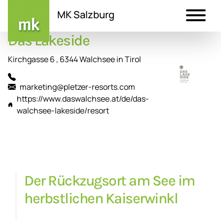
MK Salzburg
Das Lakeside
Direkt
zum
Kirchgasse 6 , 6344 Walchsee in Tirol
Inhalt
marketing@pletzer-resorts.com
https://www.daswalchsee.at/de/das-
walchsee-lakeside/resort
Der Rückzugsort am See im
herbstlichen Kaiserwinkl