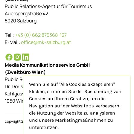
Public Relations-Agentur für Tourismus
Auerspergstraße 42
5020 Salzburg
Tel.:
+43 (0) 662 875368-127
E-Mail:
office@mk-salzburg.at
Media Kommunikationsservice GmbH
(Zweitbüro Wien)
Public Relations-Agentur für Tourismus
Wenn Sie auf "Alle Cookies akzeptieren"
Dr. Doris Schenkenfelder
klicken, stimmen Sie der Speicherung von
Kohlgasse 9/Top 23
Cookies auf Ihrem Gerät zu, um die
1050 Wien
Navigation auf der Website zu verbessern,
die Nutzung der Website zu analysieren
und unsere Marketingmaßnahmen zu
copyright 2024
www.mk-salzburg.at
unterstützen.