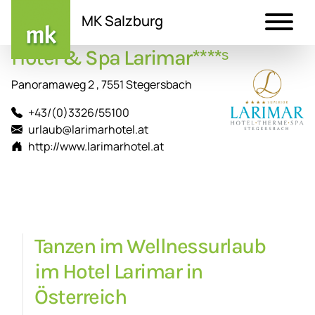
MK Salzburg
Hotel & Spa Larimar****ˢ
Direkt
zum
Panoramaweg 2 , 7551 Stegersbach
Inhalt
+43/(0)3326/55100
urlaub@larimarhotel.at
http://www.larimarhotel.at
Tanzen im Wellnessurlaub
im Hotel Larimar in
Österreich