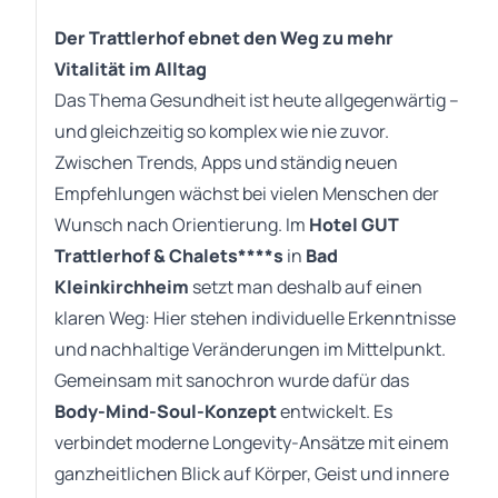
Der Trattlerhof ebnet den Weg zu mehr
Vitalität im Alltag
Das Thema Gesundheit ist heute allgegenwärtig –
und gleichzeitig so komplex wie nie zuvor.
Zwischen Trends, Apps und ständig neuen
Empfehlungen wächst bei vielen Menschen der
Wunsch nach Orientierung. Im
Hotel GUT
Trattlerhof & Chalets****s
in
Bad
Kleinkirchheim
setzt man deshalb auf einen
klaren Weg: Hier stehen individuelle Erkenntnisse
und nachhaltige Veränderungen im Mittelpunkt.
Gemeinsam mit sanochron wurde dafür das
Body-Mind-Soul-Konzept
entwickelt. Es
verbindet moderne Longevity-Ansätze mit einem
ganzheitlichen Blick auf Körper, Geist und innere