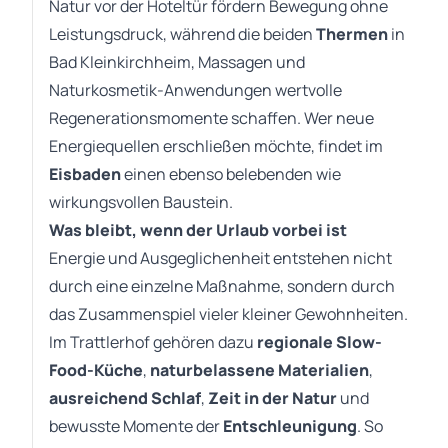
Natur vor der Hoteltür fördern Bewegung ohne
Leistungsdruck, während die beiden
Thermen
in
Bad Kleinkirchheim, Massagen und
Naturkosmetik-Anwendungen wertvolle
Regenerationsmomente schaffen. Wer neue
Energiequellen erschließen möchte, findet im
Eisbaden
einen ebenso belebenden wie
wirkungsvollen Baustein.
Was bleibt, wenn der Urlaub vorbei ist
Energie und Ausgeglichenheit entstehen nicht
durch eine einzelne Maßnahme, sondern durch
das Zusammenspiel vieler kleiner Gewohnheiten.
Im Trattlerhof gehören dazu
regionale
Slow-
Food-Küche
,
naturbelassene Materialien
,
ausreichend Schlaf
,
Zeit in der Natur
und
bewusste Momente der
Entschleunigung
. So