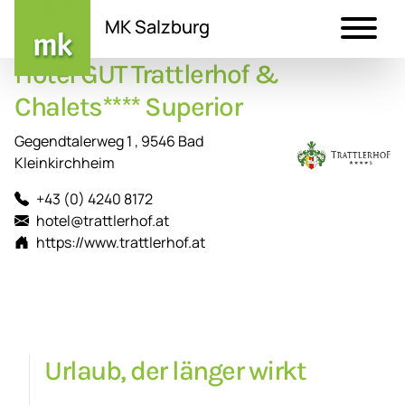
MK Salzburg
Hotel GUT Trattlerhof &
Direkt
zum
Chalets**** Superior
Inhalt
Gegendtalerweg 1 , 9546 Bad
Kleinkirchheim
+43 (0) 4240 8172
hotel@trattlerhof.at
https://www.trattlerhof.at
Urlaub, der länger wirkt