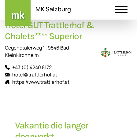
MK Salzburg
Hotel GUT Trattlerhof &
Direkt
zum
Chalets**** Superior
Inhalt
Gegendtalerweg 1 , 9546 Bad
Kleinkirchheim
+43 (0) 4240 8172
hotel@trattlerhof.at
https://www.trattlerhof.at
Vakantie die langer
doorwerkt