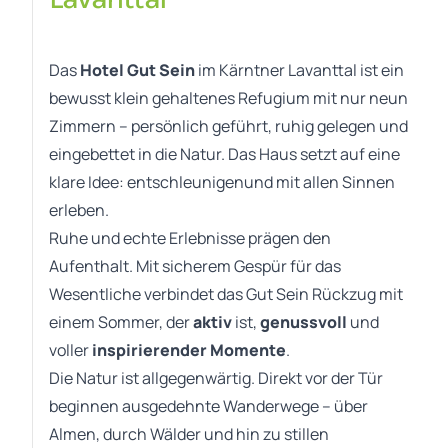
Das
Hotel Gut Sein
im Kärntner Lavanttal ist ein
bewusst klein gehaltenes Refugium mit nur neun
Zimmern – persönlich geführt, ruhig gelegen und
eingebettet in die Natur. Das Haus setzt auf eine
klare Idee: entschleunigenund mit allen Sinnen
erleben.
Ruhe und echte Erlebnisse prägen den
Aufenthalt. Mit sicherem Gespür für das
Wesentliche verbindet das Gut Sein Rückzug mit
einem Sommer, der
aktiv
ist,
genussvoll
und
voller
inspirierender Momente
.
Die Natur ist allgegenwärtig. Direkt vor der Tür
beginnen ausgedehnte Wanderwege – über
Almen, durch Wälder und hin zu stillen