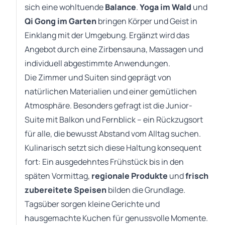
sich eine wohltuende
Balance
.
Yoga im Wald
und
Qi Gong im Garten
bringen Körper und Geist in
Einklang mit der Umgebung. Ergänzt wird das
Angebot durch eine Zirbensauna, Massagen und
individuell abgestimmte Anwendungen.
Die Zimmer und Suiten sind geprägt von
natürlichen Materialien und einer gemütlichen
Atmosphäre. Besonders gefragt ist die Junior-
Suite mit Balkon und Fernblick – ein Rückzugsort
für alle, die bewusst Abstand vom Alltag suchen.
Kulinarisch setzt sich diese Haltung konsequent
fort: Ein ausgedehntes Frühstück bis in den
späten Vormittag,
regionale Produkte
und
frisch
zubereitete Speisen
bilden die Grundlage.
Tagsüber sorgen kleine Gerichte und
hausgemachte Kuchen für genussvolle Momente.