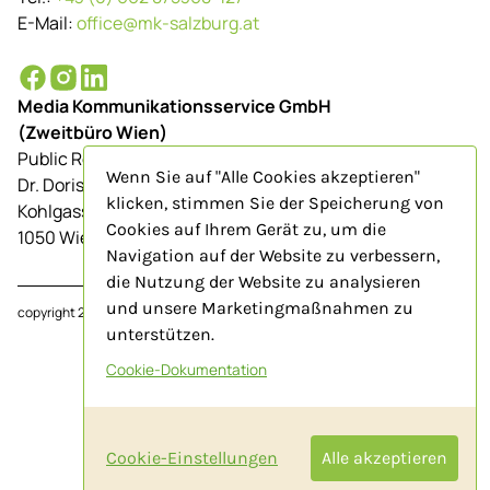
E-Mail:
office@mk-salzburg.at
Media Kommunikationsservice GmbH
(Zweitbüro Wien)
Public Relations-Agentur für Tourismus
Wenn Sie auf "Alle Cookies akzeptieren"
Dr. Doris Schenkenfelder
klicken, stimmen Sie der Speicherung von
Kohlgasse 9/Top 23
Cookies auf Ihrem Gerät zu, um die
1050 Wien
Navigation auf der Website zu verbessern,
die Nutzung der Website zu analysieren
und unsere Marketingmaßnahmen zu
copyright 2024
www.mk-salzburg.at
unterstützen.
Cookie-Dokumentation
Impressum
AGB
Cookie-Einstellungen
Alle akzeptieren
Datenschutz