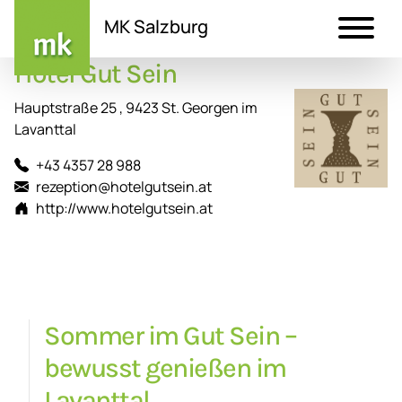
MK Salzburg
Hotel Gut Sein
Direkt
zum
Hauptstraße 25 , 9423 St. Georgen im
Inhalt
Lavanttal
+43 4357 28 988
rezeption@hotelgutsein.at
http://www.hotelgutsein.at
Sommer im Gut Sein –
bewusst genießen im
Lavanttal