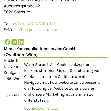
Public Relations-Agentur für Tourismus
Auerspergstraße 42
5020 Salzburg
Tel.:
+43 (0) 662 875368-127
E-Mail:
office@mk-salzburg.at
Media Kommunikationsservice GmbH
(Zweitbüro Wien)
Public Relations-Agentur für Tourismus
Wenn Sie auf "Alle Cookies akzeptieren"
Dr. Doris Schenkenfelder
klicken, stimmen Sie der Speicherung von
Kohlgasse 9/Top 23
Cookies auf Ihrem Gerät zu, um die
1050 Wien
Navigation auf der Website zu verbessern,
die Nutzung der Website zu analysieren
und unsere Marketingmaßnahmen zu
copyright 2024
www.mk-salzburg.at
unterstützen.
Cookie-Dokumentation
Impressum