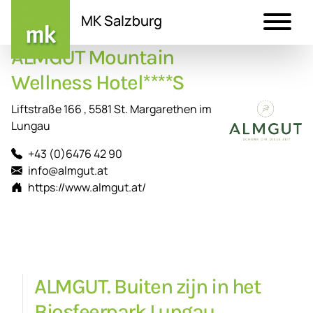
MK Salzburg
ALMGUT Mountain
Direkt
zum
Wellness Hotel****S
Inhalt
Liftstraße 166 , 5581 St. Margarethen im
Lungau
+43 (0)6476 42 90
info@almgut.at
https://www.almgut.at/
ALMGUT. Buiten zijn in het
Biosfeerpark Lungau.