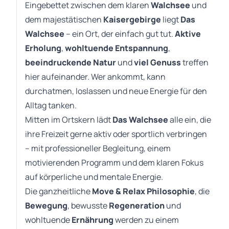
Eingebettet zwischen dem klaren
Walchsee
und
dem majestätischen
Kaisergebirge
liegt
Das
Walchsee
– ein Ort, der einfach gut tut.
Aktive
Erholung
,
wohltuende Entspannung
,
beeindruckende Natur
und
viel Genuss
treffen
hier aufeinander. Wer ankommt, kann
durchatmen, loslassen und neue Energie für den
Alltag tanken.
Mitten im Ortskern lädt
Das Walchsee
alle ein, die
ihre Freizeit gerne aktiv oder sportlich verbringen
– mit professioneller Begleitung, einem
motivierenden Programm und dem klaren Fokus
auf körperliche und mentale Energie.
Die ganzheitliche
Move & Relax Philosophie
, die
Bewegung
, bewusste
Regeneration
und
wohltuende
Ernährung
werden zu einem