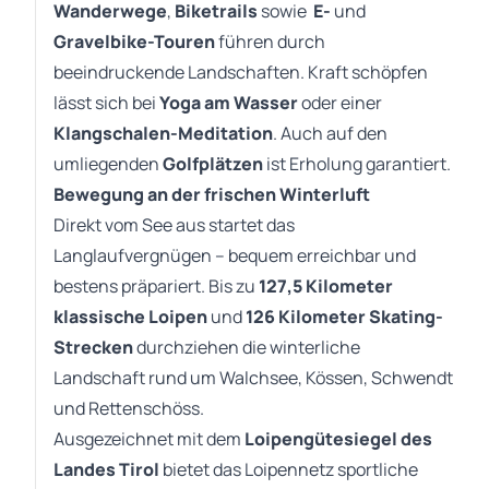
Wanderwege
,
Biketrails
sowie
E-
und
Gravelbike-Touren
führen durch
beeindruckende Landschaften. Kraft schöpfen
lässt sich bei
Yoga am Wasser
oder einer
Klangschalen-Meditation
. Auch auf den
umliegenden
Golfplätzen
ist Erholung garantiert.
Bewegung an der frischen Winterluft
Direkt vom See aus startet das
Langlaufvergnügen – bequem erreichbar und
bestens präpariert. Bis zu
127,5 Kilometer
klassische Loipen
und
126 Kilometer Skating-
Strecken
durchziehen die winterliche
Landschaft rund um Walchsee, Kössen, Schwendt
und Rettenschöss.
Ausgezeichnet mit dem
Loipengütesiegel des
Landes Tirol
bietet das Loipennetz sportliche