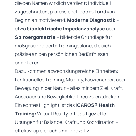
die den Namen wirklich verdient: individuell
zugeschnitten, professionell betreut und von
Beginn an motivierend.
Moderne Diagnostik
–
etwa
bioelektrische Impedanzanalyse
oder
Spiroergometrie
– bildet die Grundlage für
maßgeschneiderte Trainingspläne, die sich
präzise an den persönlichen Bedürfnissen
orientieren.
Dazu kommen abwechslungsreiche Einheiten:
funktionelles Training, Mobility, Faszienarbeit oder
Bewegung in der Natur – alles mit dem Ziel, Kraft,
Ausdauer und Beweglichkeit neu zu entdecken.
Ein echtes Highlight ist das
ICAROS® Health
Training
: Virtual Reality trifft auf gezielte
Übungen für Balance, Kraft und Koordination –
effektiv, spielerisch und innovativ.